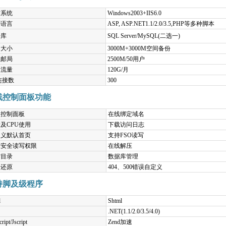
作系统
Windows2003+IIS6.0
持语言
ASP, ASP.NET1.1/2.0/3.5,PHP等多种脚本
据库
SQL Server/MySQL(二选一)
间大小
3000M+3000M空间备份
业邮局
2500M/50用户
月流量
120G/月
S连接数
300
线控制面板功能
文控制面板
在线绑定域名
及CPU使用
下载访问日志
定义默认首页
支持FSO读写
置安全读写权限
在线解压
空目录
数据库管理
据还原
404、500错误自定义
持脚及级程序
l
Shtml
.NET(1.1/2.0/3.5/4.0)
ript/Jscript
Zend加速