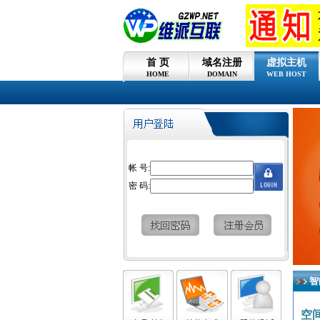
首 页
域名注册
虚拟主机
HOME
DOMAIN
WEB HOST
帐 号:
密 码:
智
空