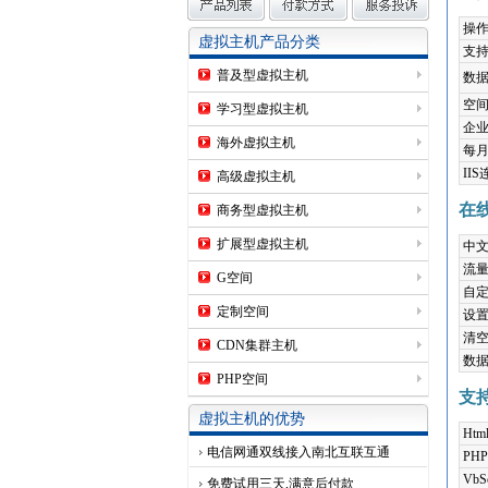
操
虚拟主机产品分类
支
普及型虚拟主机
数
空
学习型虚拟主机
企
海外虚拟主机
每
II
高级虚拟主机
在
商务型虚拟主机
扩展型虚拟主机
中
流量
G空间
自
定制空间
设
清
CDN集群主机
数
PHP空间
支
虚拟主机的优势
Htm
电信网通双线接入南北互联互通
PHP
VbSc
免费试用三天,满意后付款