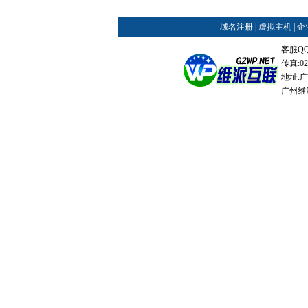
域名注册
|
虚拟主机
|
企
客服QQ：
传真:02
地址:
广州维派网