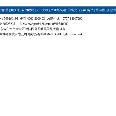
业邮局
|
数据库
|
自助建站
|
VPS主机
|
空间集装箱
|
企业短信
|
400电话
|
营销通
|
汇款
599166136 电话:4006-3000-93 故障申诉：0757-88047296
0-80725225 E-Mail:
weipai@126.com
邮编:510000
广东省广州市增城区碧桂园凤凰城凤翠苑十街31号
络科技有限公司 版权所有©2008-2014 All Rights Reserved